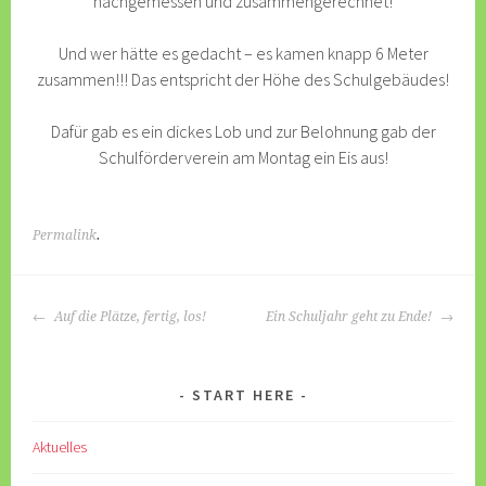
nachgemessen und zusammengerechnet!
Und wer hätte es gedacht – es kamen knapp 6 Meter
zusammen!!! Das entspricht der Höhe des Schulgebäudes!
Dafür gab es ein dickes Lob und zur Belohnung gab der
Schulförderverein am Montag ein Eis aus!
Permalink
.
BEITRAGS-
Auf die Plätze, fertig, los!
Ein Schuljahr geht zu Ende!
NAVIGATION
START HERE
Aktuelles