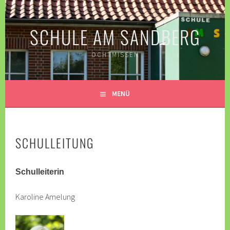
Springe
zum
SCHULE AM SANDBERG
Inhalt
OCHTMISSEN
MENÜ
SCHULLEITUNG
Schulleiterin
Karoline Amelung